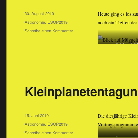
Veröffentlicht
30. August 2019
Heute ging es los z
am
Kategorien
Astronomie
,
ESOP2019
noch ein Treffen der
zu
Schreibe einen Kommentar
ESOP
2019
Blick nach Kö
Kleinplanetentagun
Veröffentlicht
15. Juni 2019
Die diesjährige Klei
am
Kategorien
Astronomie
,
ESOP2019
Vortragsprogramm wa
zu
Schreibe einen Kommentar
Vortragsraum