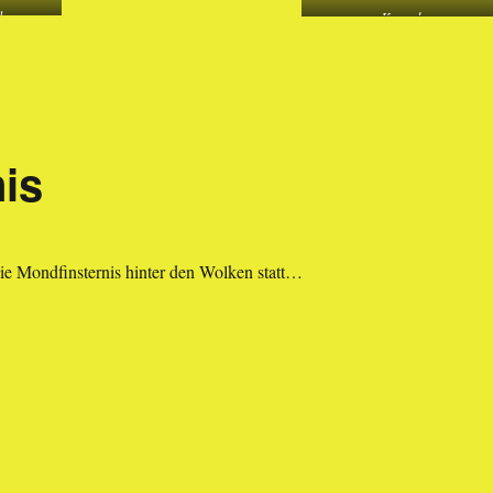
skop
Kuppeln
nis
die Mondfinsternis hinter den Wolken statt…