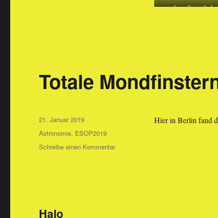
Kleinplanetentagung
1 m – Spiegeltele
in
Salzburg
Totale Mondfinster
Veröffentlicht
21. Januar 2019
Hier in Berlin fand 
am
Kategorien
Astronomie
,
ESOP2019
zu
Schreibe einen Kommentar
Totale
Mondfinsternis
Halo