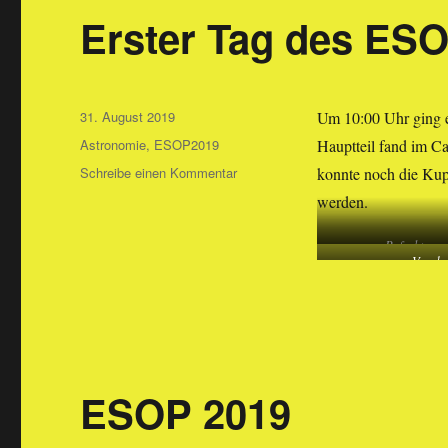
Erster Tag des ES
Veröffentlicht
31. August 2019
Um 10:00 Uhr ging es
am
Kategorien
Astronomie
,
ESOP2019
Hauptteil fand im Ca
zu
Schreibe einen Kommentar
konnte noch die Kup
Erster
werden.
Tag
des
Refraktor
ESOP
Vor de
ESOP 2019