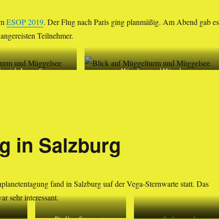
um
ESOP 2019
. Der Flug nach Paris ging planmäßig. Am Abend gab es
 angereisten Teilnehmer.
penick, Langer See
Müggelturm und Müggelsee
g in Salzburg
nplanetentagung fand in Salzburg uaf der Vega-Sternwarte statt. Das
r sehr interessant.
Die Vega-Sternwarte
Spektrograph