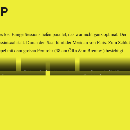
OP
 los. Einige Sessions liefen parallel, das war nicht ganz optimal. Der
ssinisaal statt. Durch den Saal führt der Meridan von Paris. Zum Schlu
pel mit dem großen Fernrohr (38 cm Öffn./9 m Brennw.) besichtigt
Blick vom Dach der Sternwarte,
Sonne beim Meridian
r Sternwarte
Cassinisaal
dem Meridian entlang