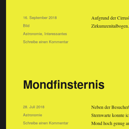
Veröffentlicht
16. September 2018
Aufgrund der Cirrus
am
Format
Bild
Zirkumzenitalbogen
Kategorien
Astronomie
,
Interessantes
zu
Schreibe einen Kommentar
Halo
Mondfinsternis
Veröffentlicht
28. Juli 2018
Neben der Besucherb
am
Kategorien
Astronomie
Sternwarte konnte ic
zu
Schreibe einen Kommentar
Mond hoch genug am
Mondfinsternis