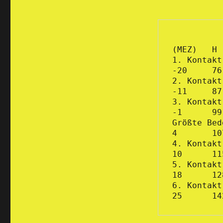
2025
              
1. Kontakt  
-20 	76
2. Kontakt  
-11	87
3. Kontakt  Beg
-1 	99
Größte Bedeckung 		      
4 	1
4. Kontakt  E
10 	1
5. Kontakt  A
18 	1
6. Kontakt  A
25 	1