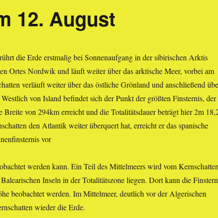
m 12. August
ührt die Erde erstmalig bei Sonnenaufgang in der sibirischen Arktis
hen Ortes Nordwik und läuft weiter über das arktische Meer, vorbei am
atten verläuft weiter über das östliche Grönland und anschließend übe
 Westlich von Island befindet sich der Punkt der größten Finsternis, der
e Breite von 294km erreicht und die Totalitätsdauer beträgt hier 2m 18,
chatten den Atlantik weiter überquert hat, erreicht er das spanische
nenfinsternis vor
bachtet werden kann. Ein Teil des Mittelmeers wird vom Kernschatte
Balearischen Inseln in der Totalitätszone liegen. Dort kann die Finstern
öhe beobachtet werden. Im Mittelmeer, deutlich vor der Algerischen
ernschatten wieder die Erde.