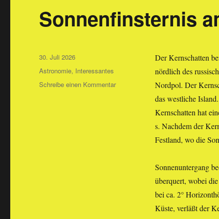
Sonnenfinsternis a
Veröffentlicht
30. Juli 2026
Der Kernschatten ber
am
Kategorien
Astronomie
,
Interessantes
nördlich des russisc
zu
Schreibe einen Kommentar
Nordpol. Der Kernsch
Sonnenfinsternis
das westliche Island.
am
Kernschatten hat ein
12.
August
s. Nachdem der Kerns
Festland, wo die Son
Sonnenuntergang beo
überquert, wobei die 
bei ca. 2° Horizonth
Küste, verläßt der K