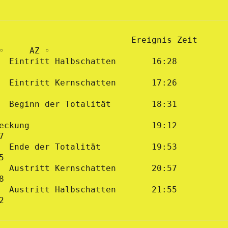
                      Ereignis Zeit 
(MEZ)   H ◦ 	AZ ◦
Eintritt Halbschatten 	16:28 		
Eintritt Kernschatten 	17:26		
inn der Totalität 	18:31 	         
  19:12	          
07
nde der Totalität 		19:53 		 
15
ustritt Kernschatten 	20:57 		 
28
ustritt Halbschatten 	21:55 		 
42