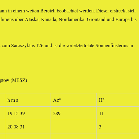
kann in einem weiten Bereich beobachtet werden. Dieser erstreckt sich
biriens über Alaska, Kanada, Nordamerika, Grönland und Europa bis
 zum Saroszyklus 126 und ist die vorletzte totale Sonnenfinsternis in
reptow (MESZ)
h m s
Az°
H°
19 15 39
289
11
20 08 31
3