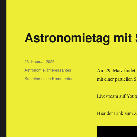
Astronomietag mit 
Veröffentlicht
23. Februar 2025
am
Kategorien
Astronomie
,
Interessantes
Am 29. März findet 
zu
Schreibe einen Kommentar
mit einer partiellen
Astronomietag
mit
Livestream auf Yout
Sonnenfinsternis
Hier der Link zum Ze