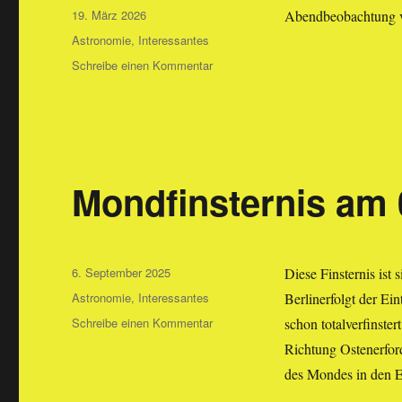
Veröffentlicht
19. März 2026
Abendbeobachtung 
am
Kategorien
Astronomie
,
Interessantes
zu
Schreibe einen Kommentar
Astronomietag
am
28.03.26
Mondfinsternis am 
Veröffentlicht
6. September 2025
Diese Finsternis ist 
am
Kategorien
Astronomie
,
Interessantes
Berlinerfolgt der Ei
zu
Schreibe einen Kommentar
schon totalverfinster
Mondfinsternis
Richtung Ostenerford
am
des Mondes in den E
07.
September