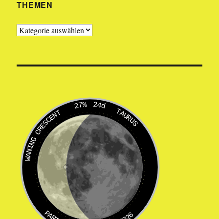
THEMEN
Themen
27%
24d
TAURUS
WANING CRESCENT