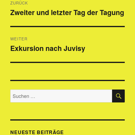
ZURÜCK
Zweiter und letzter Tag der Tagung
Vorheriger
Beitrag:
WEITER
Exkursion nach Juvisy
Nächster
Beitrag:
SU
Suchen
nach:
NEUESTE BEITRÄGE