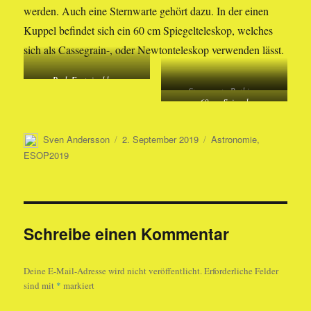
werden. Auch eine Sternwarte gehört dazu. In der einen
Kuppel befindet sich ein 60 cm Spiegelteleskop, welches
sich als Cassegrain-, oder Newtonteleskop verwenden lässt.
Park Fontainebleau
Sternwarte Buthiers
60 cm Spiegel
Autor
Veröffentlicht
Kategorien
Sven Andersson
2. September 2019
Astronomie
,
am
ESOP2019
Schreibe einen Kommentar
Deine E-Mail-Adresse wird nicht veröffentlicht.
Erforderliche Felder
sind mit
*
markiert