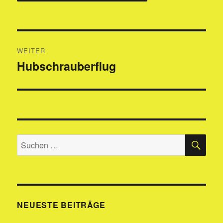
Beitragsnavigation
WEITER
Hubschrauberflug
Nächster
Beitrag:
SU
Suchen
nach:
NEUESTE BEITRÄGE