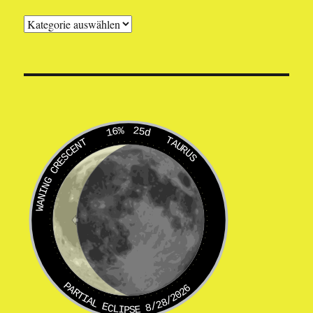
Themen
16%
25d
TAURUS
WANING CRESCENT
PARTIAL ECLIPSE 8/28/2026