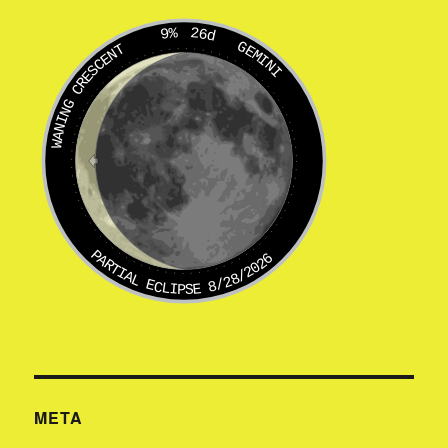
9%
26d
GEMINI
WANING CRESCENT
PARTIAL ECLIPSE 8/28/2026
META