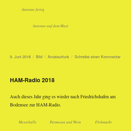
Antenne fertig
Antenne auf dem Mast
Veröffentlicht
Format
Kategorien
zu
9. Juni 2018
Bild
Amateurfunk
Schreibe einen Kommentar
am
Anten
HAM-Radio 2018
Auch dieses Jahr ging es wieder nach Friedrichshafen am
Bodensee zur HAM-Radio.
Messehalle
Parmesan und Wein
Flohmarkt