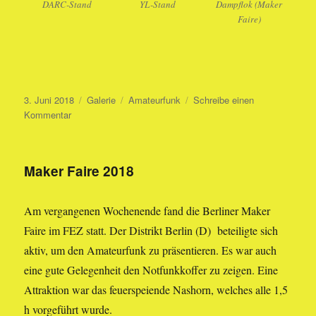
DARC-Stand
YL-Stand
Dampflok (Maker
Faire)
Veröffentlicht
Format
Kategorien
3. Juni 2018
Galerie
Amateurfunk
Schreibe einen
am
zu
Kommentar
HAM-
Radio
2018
Maker Faire 2018
Am vergangenen Wochenende fand die Berliner Maker
Faire im FEZ statt. Der Distrikt Berlin (D) beteiligte sich
aktiv, um den Amateurfunk zu präsentieren. Es war auch
eine gute Gelegenheit den Notfunkkoffer zu zeigen. Eine
Attraktion war das feuerspeiende Nashorn, welches alle 1,5
h vorgeführt wurde.