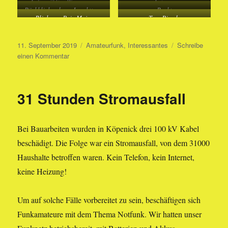
Aufgewühltes Wasser vom
Antenne
Rückblickend zum Leuchtturm
Bucht
Gewitter
Blick zum Puig Major
Tore Picada
Veröffentlicht
Kategorien
11. September 2019
Amateurfunk
,
Interessantes
Schreibe
am
zu
einen Kommentar
Aktivierung
des
GMA
31 Stunden Stromausfall
EC6/MA-
005
Bei Bauarbeiten wurden in Köpenick drei 100 kV Kabel
beschädigt. Die Folge war ein Stromausfall, von dem 31000
Haushalte betroffen waren. Kein Telefon, kein Internet,
keine Heizung!
Um auf solche Fälle vorbereitet zu sein, beschäftigen sich
Funkamateure mit dem Thema Notfunk. Wir hatten unser