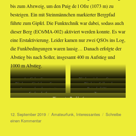
bis zum Abzweig, um den Puig de l Ofre (1073 m) zu
besteigen. Ein mit Steinmännchen markierter Bergpfad
führte zum Gipfel. Die Funktechnik war dabei, sodass auch
dieser Berg (EC6/MA-002) aktiviert werden konnte. Es war
eine Erstaktivierung. Leider kamen nur zwei QSOs ins Log,
die Funkbedingungen waren lausig… Danach erfolgte der
Abstieg bis nach Soller, insgesamt 400 m Aufstieg und
1000 m Abstieg.
Am Cuber-Stausee
Blick zurück zum Stausee
Blick vom Gipfel zum Stausee
Blick ins Sollertal
Antenne, beschwert mit
Puig de l`Ofre
Funktechnik
Ziege
Steinen
Wasser im Bachlauf
Veröffentlicht
Kategorien
12. September 2019
Amateurfunk
,
Interessantes
Schreibe
am
zu
einen Kommentar
Wanderung
vom