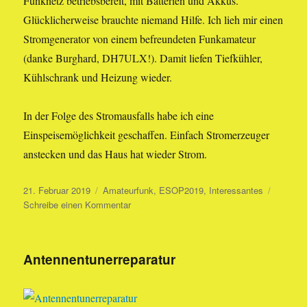
Funknetz betriebsbereit, mit Batterien und Akkus.
Glücklicherweise brauchte niemand Hilfe. Ich lieh mir einen
Stromgenerator von einem befreundeten Funkamateur
(danke Burghard, DH7ULX!). Damit liefen Tiefkühler,
Kühlschrank und Heizung wieder.
In der Folge des Stromausfalls habe ich eine
Einspeisemöglichkeit geschaffen. Einfach Stromerzeuger
anstecken und das Haus hat wieder Strom.
Veröffentlicht
Kategorien
21. Februar 2019
Amateurfunk
,
ESOP2019
,
Interessantes
am
zu
Schreibe einen Kommentar
31
Stunden
Stromausfall
Antennentunerreparatur