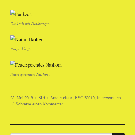
Funkzelt mit Funkwagen
Notfunkkoffer
Feuerspeiendes Nashorn
Veröffentlicht
Format
Kategorien
28. Mai 2018
Bild
Amateurfunk
,
ESOP2019
,
Interessantes
am
zu
Schreibe einen Kommentar
Maker
Faire
2018