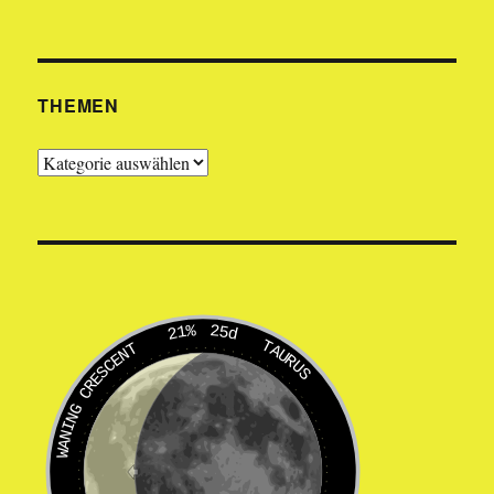
THEMEN
Themen
21%
25d
TAURUS
WANING CRESCENT