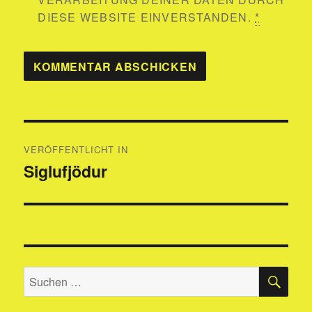
DIESE WEBSITE EINVERSTANDEN.
*
Beitragsnavigation
VERÖFFENTLICHT IN
Siglufjödur
SU
Suchen
nach: